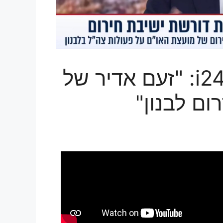
ד"ר עו"ד אילן שרקון ב-i24: "זעם אדיר של
ם לבנון"