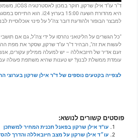
ד"ר עו"ד אילן
היא מהדורת השעה 15:00 בערוץ 
למבצר הבופור ולהודעת דובר צה"ל על פינוי אוכלוסיית לבנ
"כל הגשרים על הליטאני נהרסו על ידי צה"ל, גם אם תושבי ד
לעשות את זה", הבהיר ד"ר עו"ד שרקון, שסקר את מפת הה
זעם אדיר של חיזבאללה – יש למעלה ממיליון עקורים, אנשי
עומדת ממשלת לבנון? יש טענות שהיא משתפת פעולה עם 
לצפייה בקטעים נוספים של ד"ר אילן שרקון בערוצי הת
פוסטים קשורים לנושא:
עו"ד אילן שרקון בפאנל תכנית המחיר למשתכן
עו״ד אילן שרקון על מצב חיזבאללה והדרך להסד