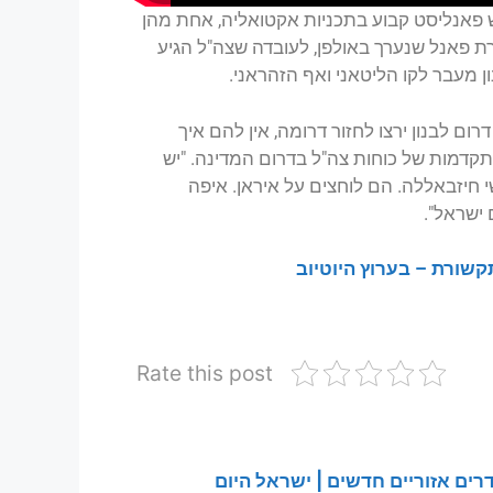
 שרקון, חוקר במכון לאסטרטגיה ICGS, משמש פאנליסט קבוע בתכניות אקטואליה, אחת מהן
i24. הוא התייחס במסגרת פאנל שנערך באולפן, לעובדה שצה"ל הגיע
ון מעבר לקו הליטאני ואף הזהראני.
רום לבנון ירצו לחזור דרומה, אין להם איך
תקדמות של כוחות צה"ל בדרום המדינה. "יש
 חיזבאללה. הם לוחצים על איראן. איפה
ישראל".
קשורת – בערוץ היוטיוב
Rate this post
רים אזוריים חדשים | ישראל היום