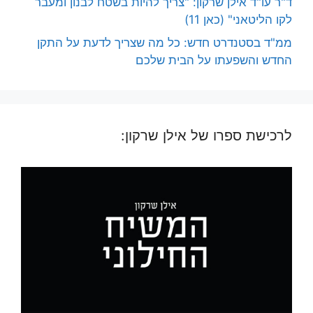
ד"ר עו"ד אילן שרקון: "צריך להיות בשטח לבנון ומעבר
לקו הליטאני" (כאן 11)
ממ"ד בסטנדרט חדש: כל מה שצריך לדעת על התקן
החדש והשפעתו על הבית שלכם
לרכישת ספרו של אילן שרקון: