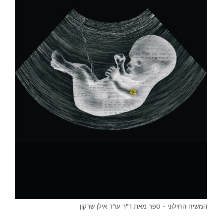
המשיח החילוני - ספר מאת ד"ר עו"ד אילן שרקון