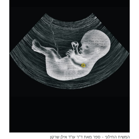
המשיח החילוני - ספר מאת ד"ר עו"ד אילן שרקון