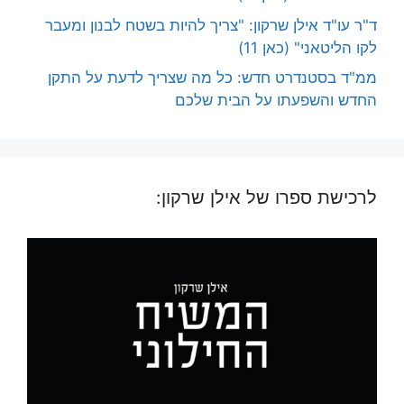
ד"ר עו"ד אילן שרקון: "צריך להיות בשטח לבנון ומעבר
לקו הליטאני" (כאן 11)
ממ"ד בסטנדרט חדש: כל מה שצריך לדעת על התקן
החדש והשפעתו על הבית שלכם
לרכישת ספרו של אילן שרקון: