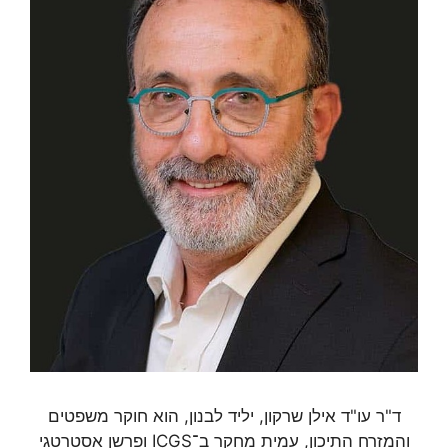
ד"ר עו"ד אילן שרקון, יליד לבנון, הוא חוקר משפטים
והמזרח התיכון, עמית מחקר ב־ICGS ופרשן אסטרטגי