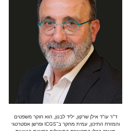
ד"ר עו"ד אילן שרקון, יליד לבנון, הוא חוקר משפטים
והמזרח התיכון, עמית מחקר ב־ICGS ופרשן אסטרטגי