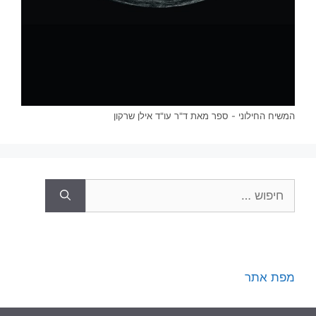
המשיח החילוני - ספר מאת ד"ר עו"ד אילן שרקון
חיפוש:
מפת אתר