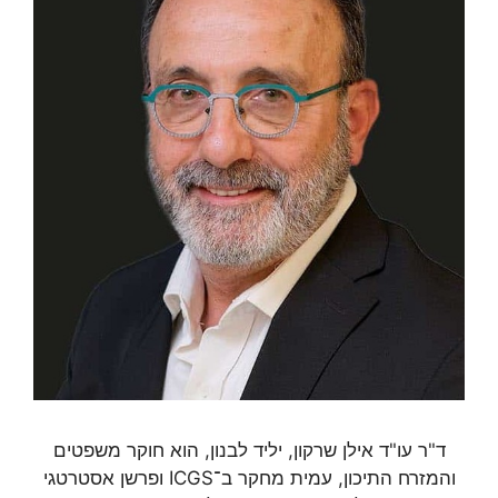
ד"ר עו"ד אילן שרקון, יליד לבנון, הוא חוקר משפטים
והמזרח התיכון, עמית מחקר ב־ICGS ופרשן אסטרטגי