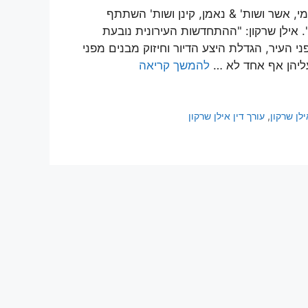
עמי, אשר ושות' & נאמן, קינן ושות' השתתף
וועידה להתחדשות עירונית בעיר הנדל"ן התחדשות 2018". אילן שרקון: "ההתחדשות העירונית נובעת
י העיר, הגדלת היצע הדיור וחיזוק מבנים מפני
עליהן אף אחד לא …
להמשך קריאה
ילן שרקון
,
עורך דין אילן שרקון