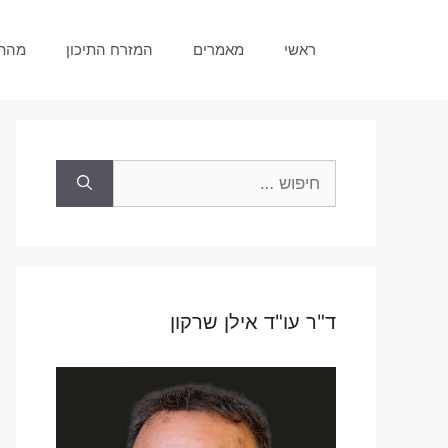
דלג
תוכן
ראשי
מאמרים
המזרח התיכון
מהת
חיפוש:
ד"ר עו"ד אילן שרקון