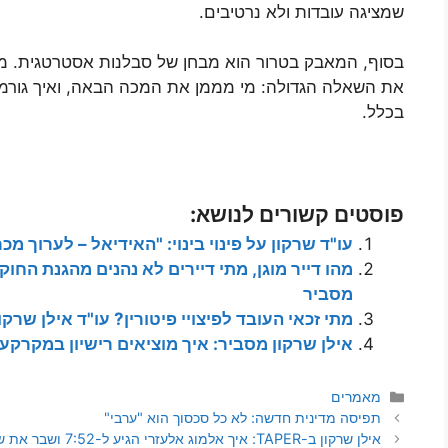
שמציגה עובדות ולא נרטיבים.
בסוף, המאבק בטרור הוא מבחן של סבלנות אסטרטגית.
את השאלה הגדולה: מי מממן את המכה הבאה, ואיך גורמ
בכלל.
פוסטים קשורים לנושא:
עו"ד שרקון על פינוי בינוי: "האידיאל – לערוך מכרז
מהו דייר מוגן, מתי דיירים לא נהנים מהגנת החוק
מסביר
מתי זכאי העובד לפיצויי פיטורין? עו"ד אילן שרקו
אילן שרקון מסביר: איך מוציאים רישיון במקרקעי
קטגוריות
מאמרים
תפיסה מדינית חדשה: לא כל סכסוך הוא "ערבי"
אילן שרקון ב-TAPER: איך אלמוג אלעזרי הגיע ל-7:52 ושבר את שיא איש הברזל