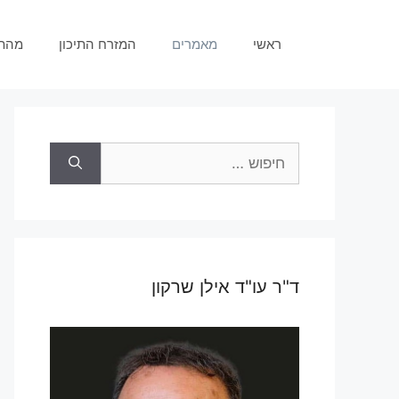
דלג
תוכן
ראשי
מאמרים
המזרח התיכון
מהת
חיפוש:
ד"ר עו"ד אילן שרקון