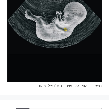
המשיח החילוני - ספר מאת ד"ר עו"ד אילן שרקון