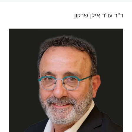
ד"ר עו"ד אילן שרקון