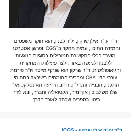
ד"ר עו"ד אילן שרקון, יליד לבנון, הוא חוקר משפטים
והמזרח התיכון, עמית מחקר ב־ICGS ופרשן אסטרטגי
מוערך בכלי התקשורת המובילים בסוגיות הנוגעות
ללבנון ולנעשה באזור. לצד פעילותו המחקרית
והגיאופוליטית, ד"ר שרקון הוא שותף מייסד ויו"ר פירמת
עורכי הדין CBA ומבכירי המומחים בישראל בתחומי
התכנון, הבנייה והנדל"ן. רוחב היריעה האינטלקטואלי
שלו משלב בין אקדמיה, אקטואליה וחברה, ובא לידי
ביטוי בספרים שכתב לאורך הדרך.
ד"ר עו"ד אילן שרקון - ICGS