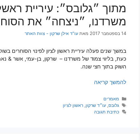
מתוך ״גלובס״: עיריית ראשל״
משרדנו, ״ניצחה״ את הסוחר
14 בספטמבר 2017
מאת
עו"ד אילן שרקון - צוות האתר
במשך שנים פעלה עיריית ראשון לציון לפינוי הסוחרים בש
כעת, בליווי צמוד של משרדנו – שרקון, בן-עמי, אשר & נא
השוק בתוך חצי שנה.
להמשך קריאה
קטגוריות
מאמרים
תגיות
גלובס
,
עו״ד שרקון
,
ראשון לציון
כתיבת תגובה