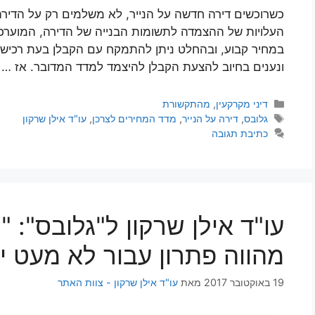
כשרוכשים דירה חדשה על הנייר, לא משלמים רק על הדירה
העלויות של ההצמדה לתשומות הבנייה של הדירה, המוערכ
במחיר קבוע, ובהחלט ניתן להתמקח עם הקבלן בעת רכישת 
ונענים בחיוב להצעת הקבלן להיצמד למדד המדובר. אז …
קטגוריות
דיני מקרקעין
,
מהתקשורת
תגיות
גלובס
,
דירה על הנייר
,
מדד המחירים לצרכן
,
עו"ד אילן שרקון
כתיבת תגובה
עו"ד אילן שרקון ל"גלובס": 
מהווה פתרון עבור לא מעט יז
19 באוקטובר 2017
מאת
עו"ד אילן שרקון - צוות האתר