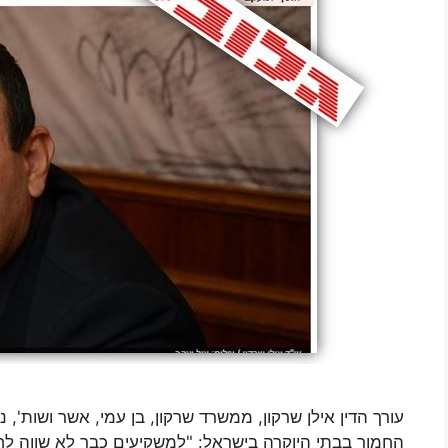
עורך הדין אילן שרקון, ממשרד שרקון, בן עמי, אשר ושות'
החמור בבתי היוקרה בישראל: "למשקיעים כבר לא שווה לח