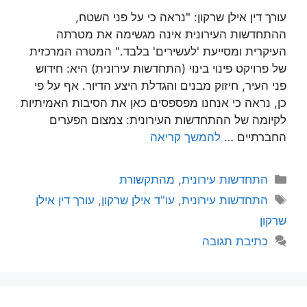
עורך דין אילן שרקון: "נראה כי על פני השטח,
ההתחדשות העירונית אינה מגשימה את מטרתה
העיקרית ומסייעת 'לעשירים' בלבד." המטרה המרכזית
של פרויקט פינוי בינוי (התחדשות עירונית) היא: חידוש
פני העיר, חיזוק מבנים והגדלת היצע הדיור. אף על פי
כן, נראה כי אנחנו מפספסים כאן את הסיבות האמיתיות
לקיומה של ההתחדשות העירונית: צמצום הפערים
החברתיים …
להמשך קריאה
קטגוריות
התחדשות עירונית
,
מהתקשורת
תגיות
התחדשות עירונית
,
עו"ד אילן שרקון
,
עורך דין אילן
שרקון
כתיבת תגובה