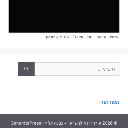
המשיח החילוני - ספר מאת ד"ר עו"ד אילן שרקון
חיפוש:
מפת אתר
© 2026 עורך דין אילן שרקון
• נבנה על ידי
GeneratePress