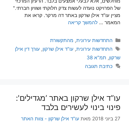
מוחלשים, אלא לבעלי אמצעים בלבד. הרעיון המרכזי
של הפרויקט נועדה לעשות צדק חלוקתי ושוויון חברתי."
מציין עו"ד אילן שרקון באתר דה מרקר. קראו את
המאמר …
להמשך קריאה
קטגוריות
התחדשות עירונית
,
מהתקשורת
תגיות
התחדשות עירונית
,
עו"ד אילן שרקון
,
עורך דין אילן
שרקון
,
תמ"א 38
כתיבת תגובה
עו”ד אילן שרקון באתר ‘מגדילים':
פינוי בינוי לעשירים בלבד
27 ביוני 2018
מאת
עו"ד אילן שרקון - צוות האתר