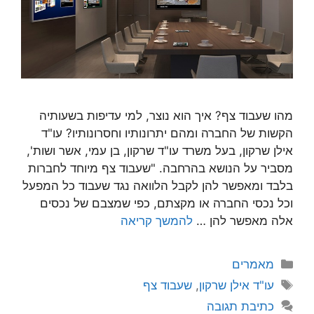
מהו שעבוד צף? איך הוא נוצר, למי עדיפות בשעותיה
הקשות של החברה ומהם יתרונותיו וחסרונותיו? עו"ד
אילן שרקון, בעל משרד עו"ד שרקון, בן עמי, אשר ושות',
מסביר על הנושא בהרחבה. "שעבוד צף מיוחד לחברות
בלבד ומאפשר להן לקבל הלוואה נגד שעבוד כל המפעל
וכל נכסי החברה או מקצתם, כפי שמצבם של נכסים
אלה מאפשר להן …
להמשך קריאה
קטגוריות
מאמרים
תגיות
עו"ד אילן שרקון
,
שעבוד צף
כתיבת תגובה