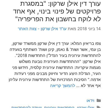
עורך דין אילן שרקון: "במסגרת
פרויקטים של פינוי בינוי, אף אחד
לא לוקח בחשבון את הפריפריה"
14 ביוני 2018
מאת
עו"ד אילן שרקון - צוות האתר
צפו בריאיון המלא: עורך דין אילן שרקון ממשרד שרקון,
בן עמי, אשר ושות' & נאמן, קינן ושות' השתתף בוועידה
להתחדשות עירונית בעיר הנדל"ן התחדשות 2018".
אילן שרקון: "ההתחדשות העירונית נובעת משלוש
מגמות עיקריות: התחדשות עירונית קלסית, חידוש פני
העיר, הגדלת היצע הדיור וחיזוק מבנים מפני רעידות
אדמה." הסיבות המרכזיות של התחדשות עירונית עליהן
אף אחד לא …
להמשך קריאה
קטגוריות
וידאו
תגיות
אילן שרקון
,
התחדשות עירונית
,
וועידה להתחדשות