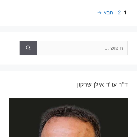
עמוד
עמוד
1
2
הבא
→
חיפוש:
ד"ר עו"ד אילן שרקון